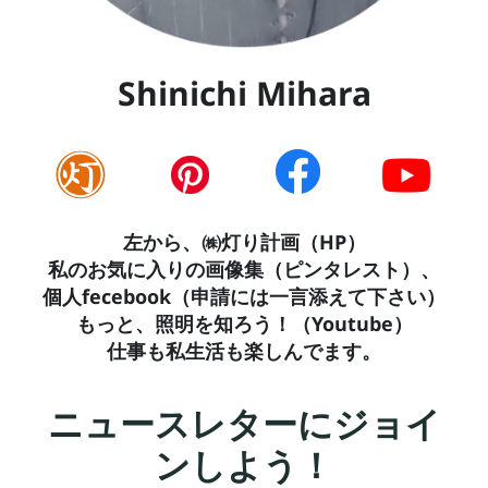
n
t
t
Shinichi Mihara
a
ct
A
b
左から、㈱灯り計画（HP）
私のお気に入りの画像集（ピンタレスト）、
o
個人fecebook（申請には一言添えて下さい）
u
もっと、照明を知ろう！（Youtube）
t
仕事も私生活も楽しんでます。
ニュースレターにジョイ
ンしよう！